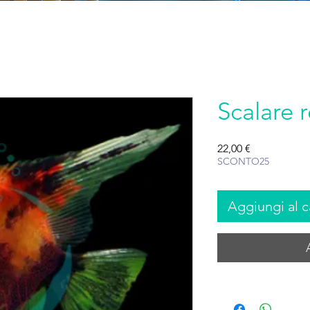
Scalare 
Prezzo
22,00 €
SCONTO25
Aggiungi al c