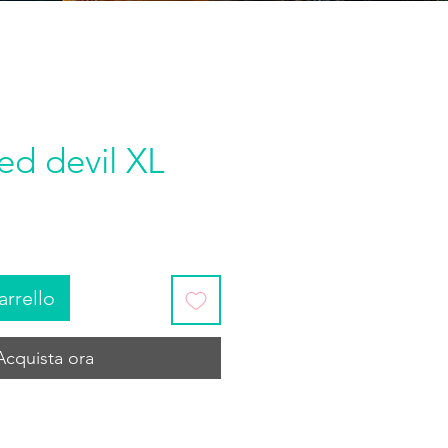
red devil XL
arrello
Acquista ora