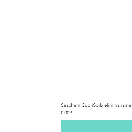
Seachem CupriSorb elimina rame 
Prezzo
0,00 €