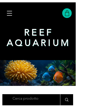
REEF
REEF
AQUARIUM
AQUARIUM