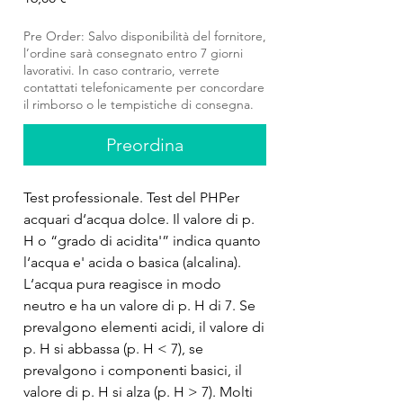
Pre Order: Salvo disponibilità del fornitore,
l’ordine sarà consegnato entro 7 giorni
lavorativi. In caso contrario, verrete
contattati telefonicamente per concordare
il rimborso o le tempistiche di consegna.
Preordina
Test professionale. Test del PHPer 
acquari d‘acqua dolce. Il valore di p. 
H o “grado di acidita'” indica quanto 
l‘acqua e' acida o basica (alcalina). 
L‘acqua pura reagisce in modo 
neutro e ha un valore di p. H di 7. Se 
prevalgono elementi acidi, il valore di 
p. H si abbassa (p. H < 7), se 
prevalgono i componenti basici, il 
valore di p. H si alza (p. H > 7). Molti 