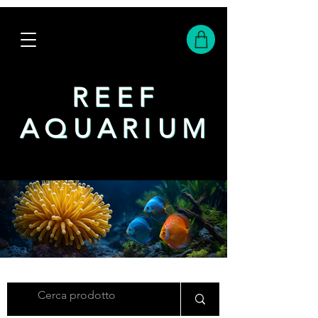
REEF
REEF
AQUARIUM
AQUARIUM