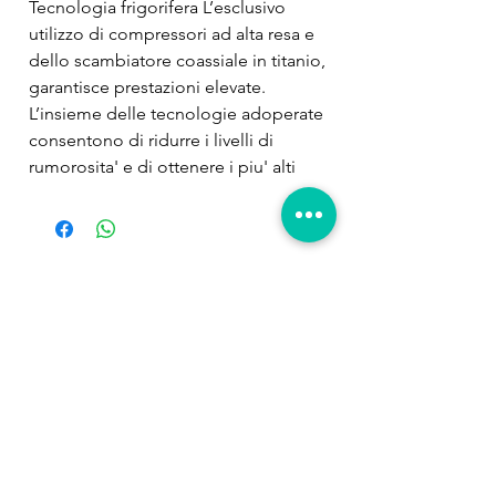
Tecnologia frigorifera L’esclusivo 
utilizzo di compressori ad alta resa e 
dello scambiatore coassiale in titanio, 
garantisce prestazioni elevate. 
L’insieme delle tecnologie adoperate 
consentono di ridurre i livelli di 
rumorosita' e di ottenere i piu' alti 
valori di COP Coefficient Of 
Performance (rendimento), 
contribuendo a un notevole risparmio 
energetico. Termostato digitale 
Prodotti
Impostazione delle funzioni intuitiva e 
correlati
lettura della temperatura precisa, 
risoluzione 0, 1°C/0, 2°F. Il range di 
settaggio e' 5°-35 °C (41°F-95°F) e la 
temperatura e' mantenuta costante 
con un differenziale minimo (0. 
5°C/1°F). Visualizzazione in °C o °F e 
inoltre, sono presenti allarmi di 