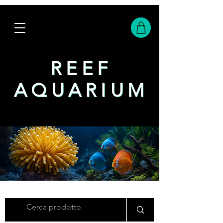
REEF
REEF
AQUARIUM
AQUARIUM