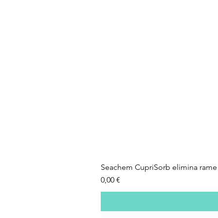
Seachem CupriSorb elimina rame 
Prezzo
0,00 €