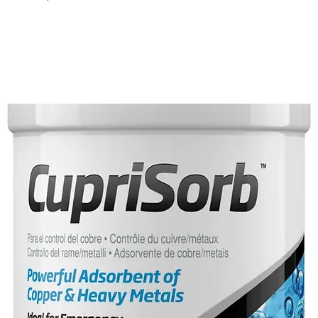
sare 3ml x 100lt ogni giorno per 7 0 
re 3ml x 100lt ogni 7-15gg in base 
ssita di essere conservato in frigo. Nel 
re in modalita' bagnata durante l’uso. 
odotti naturalmente da una determinata 
te naturali e non sono diluiti. In base 
atiche dei batteri preposti, possono 
In alcuni casi il prodotto puo’ 
biancastra, e nel caso specifico e’ 
l x 100lt. Gli enzimi che presentano 
 concentrati, possono inibire lo 
ertenze. Prodotto biodegradabile. Non 
gia l’ambiente. Prodotto destinato 