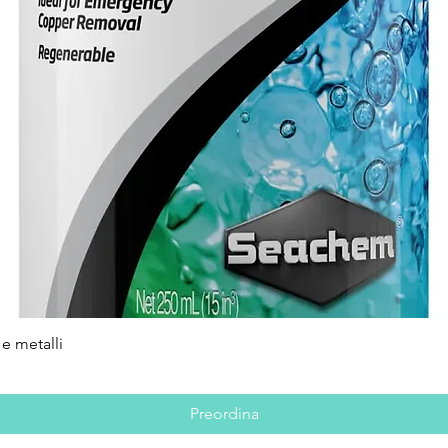
e metalli
Vista rapida
Preordina