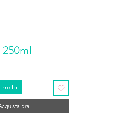
 250ml
arrello
Acquista ora