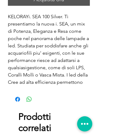
KELORAYi. SEA 100 Silver. Ti 
presentiamo la nuova i. SEA, un mix 
di Potenza, Eleganza e Resa come 
poche nel panorama delle lampade a 
led. Studiata per soddisfare anche gli 
acquariofili piu' esigenti, con le sue 
performance riesce ad adattarsi a 
qualsiasigestione, come di soli LPS, 
Coralli Molli o Vasca Mista. I led della 
Cree ad alta efficienza permettono 
tramite un app semplice ed intuitiva 
di trovare la combinazione giusta per 
tutti i tipi di coralli che si vogliono 
allevare. Ledimensioni generose e 
Prodotti
relativa copertura permettono di 
correlati
ridurre la quantita’ di unita’ per 
singola vasca. Con un design sottile 