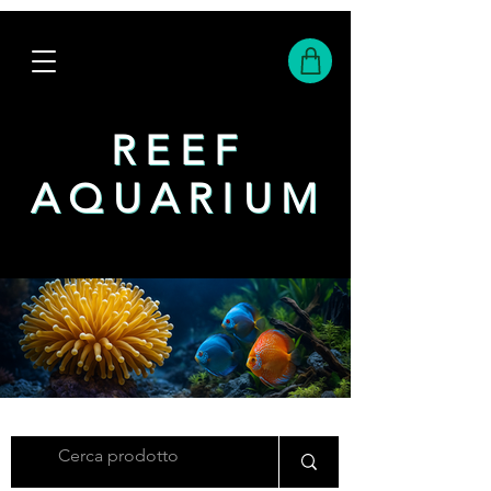
REEF
REEF
AQUARIUM
AQUARIUM