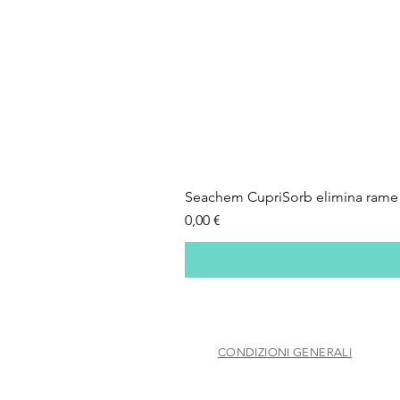
Seachem CupriSorb elimina rame 
Prezzo
0,00 €
CONDIZIONI GENERALI