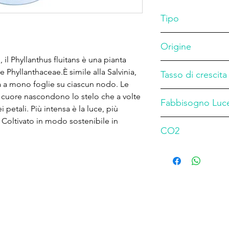
Tipo
Origine
pianta galleggiante
 il Phyllanthus fluitans è una pianta
Sud America
e Phyllanthaceae.È simile alla Salvinia,
Tasso di crescita
ura a mono foglie su ciascun nodo. Le
Medio
i cuore nascondono lo stelo che a volte
Fabbisogno Luc
i petali. Più intensa è la luce, più
 Coltivato in modo sostenibile in
Basso
CO2
bassa