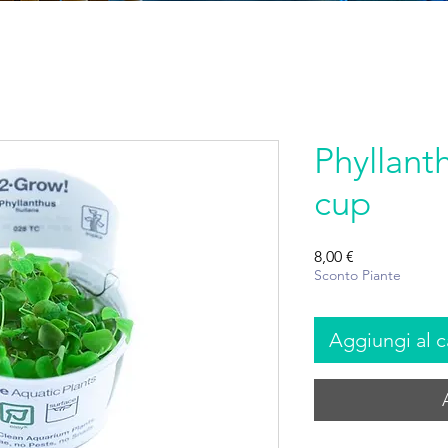
Phyllanth
cup
Prezzo
8,00 €
Sconto Piante
Aggiungi al c