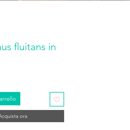
us fluitans in
arrello
Acquista ora