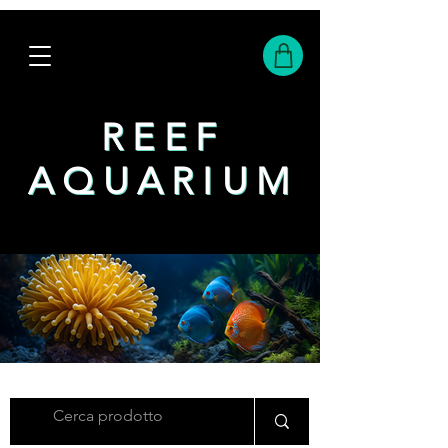
REEF
REEF
AQUARIUM
AQUARIUM