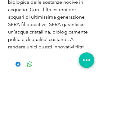
biologica delle sostanze nocive in 
acquario. Con i filtri esterni per 
acquari di ultimissima generazione 
SERA fil bioactive, SERA garantisce 
un’acqua cristallina, biologicamente 
pulita e di qualita' costante. A 
rendere unici questi innovativi filtri 
esterni e' la A batteri depuranti 
speciali filtraggio piu' 
avanzatacombinazione della tecnica 
di filtraggio piu' avanzata con il 
Prodotti
materiale filtrante sera siporax®, con 
correlati
270 m2 di superficie per litro, e i 
batteri depuranti speciali del sera 
filter biostart. Grazie a ciò i filtri sono 
subito attivi biologicamente dopo la 
messa in funzione e la 
decomposizione di ammonio e nitriti 
inizia immediatamente. Il 