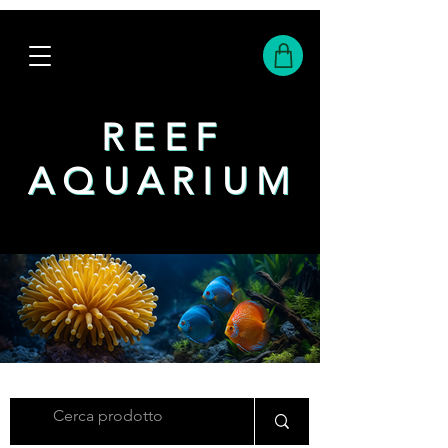
REEF
REEF
AQUARIUM
AQUARIUM