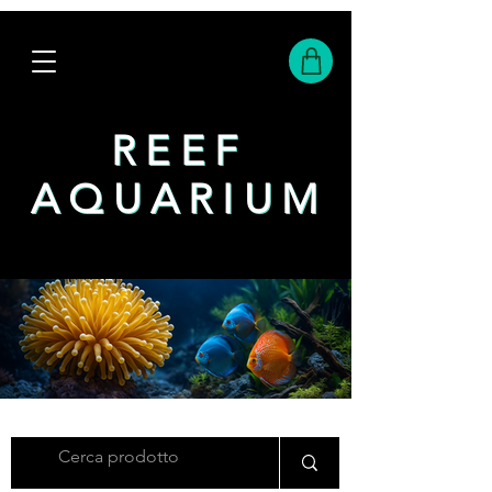
REEF
REEF
AQUARIUM
AQUARIUM