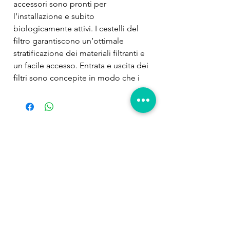
accessori sono pronti per 
l’installazione e subito 
biologicamente attivi. I cestelli del 
filtro garantiscono un’ottimale 
stratificazione dei materiali filtranti e 
un facile accesso. Entrata e uscita dei 
filtri sono concepite in modo che i 
tubi possono essere scollegati per la 
pulizia per mezzo di una valvola 
multifunzione. I filtri della serie UV 
(130 + UV, 250 + UV, 400 + UV) sono 
Prodotti
dotati di una lampada UV-C da 5 W, 
correlati
che sterilizza con i raggi UV-C l’acqua 
da filtrare eliminando agenti 
patogeni, parassiti e stadi proliferanti 
delle alghe. Questi filtri robusti sono 
caratterizzati da un funzionamento 
silenzioso e da una lunga durata. Tutti 
i filtri includono l’efficacissimo 