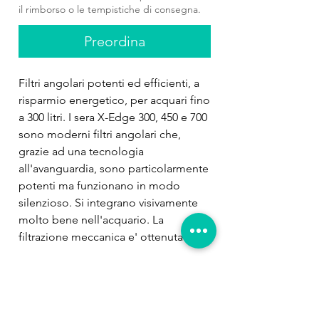
il rimborso o le tempistiche di consegna.
Preordina
Filtri angolari potenti ed efficienti, a 
risparmio energetico, per acquari fino 
a 300 litri. I sera X-Edge 300, 450 e 700 
sono moderni filtri angolari che, 
grazie ad una tecnologia 
all'avanguardia, sono particolarmente 
potenti ma funzionano in modo 
silenzioso. Si integrano visivamente 
molto bene nell'acquario. La 
filtrazione meccanica e' ottenuta da 
una cartuccia filtrante e da una 
spugna filtrante, che pre-filtrano 
efficacemente le particelle di sporco. 
In questo modo, proteggono il 
Prodotti