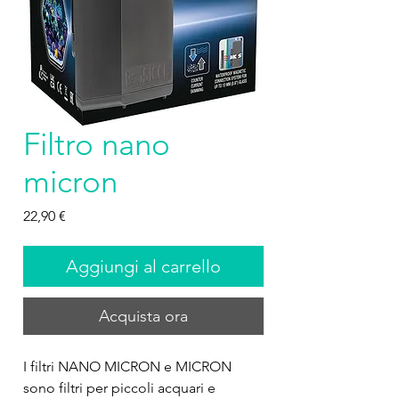
Filtro nano
micron
Prezzo
22,90 €
Aggiungi al carrello
Acquista ora
I filtri NANO MICRON e MICRON 
sono filtri per piccoli acquari e 