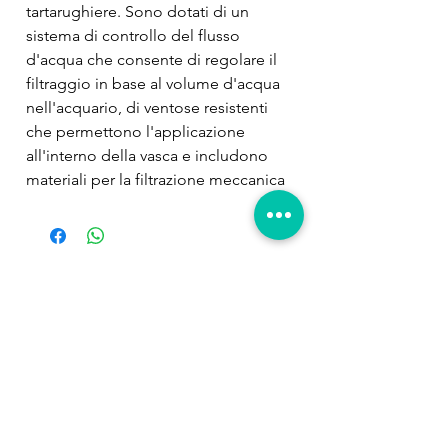
tartarughiere. Sono dotati di un 
sistema di controllo del flusso 
d'acqua che consente di regolare il 
filtraggio in base al volume d'acqua 
nell'acquario, di ventose resistenti 
che permettono l'applicazione 
all'interno della vasca e includono 
materiali per la filtrazione meccanica 
e biologica. Sono previste inoltre 
cartucce di ricambio per diverse 
trattamenti dell’acqua.
Prodotti
correlati