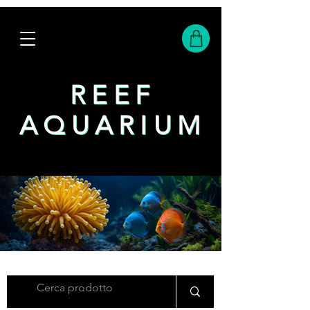
REEF
REEF
AQUARIUM
AQUARIUM