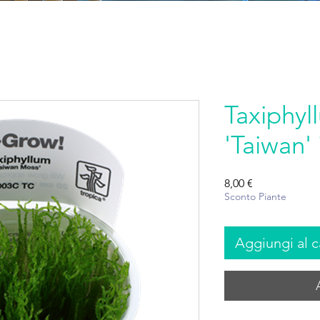
Taxiphyl
'Taiwan'
Prezzo
8,00 €
Sconto Piante
Aggiungi al c