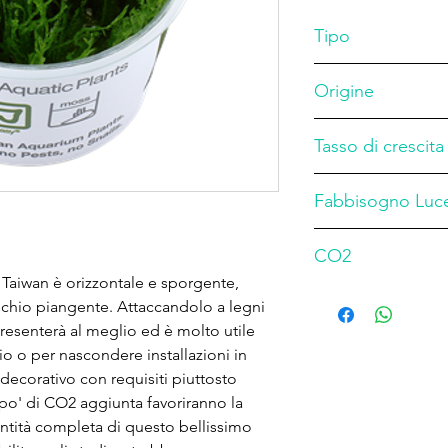
Tipo
Muschio
Origine
Asia
Tasso di crescita
Medio
Fabbisogno Luc
Basso
CO2
 Taiwan è orizzontale e sporgente,
bassa
chio piangente. Attaccandolo a legni
 presenterà al meglio ed è molto utile
o o per nascondere installazioni in
decorativo con requisiti piuttosto
po' di CO2 aggiunta favoriranno la
dentità completa di questo bellissimo