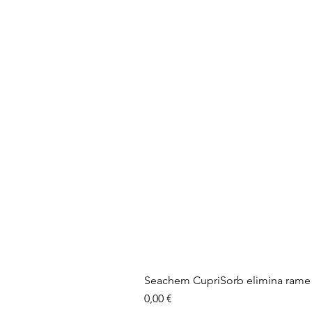
Seachem CupriSorb elimina rame 
Prezzo
0,00 €