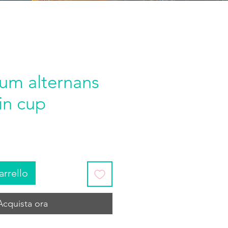
lum alternans
 in cup
arrello
Acquista ora