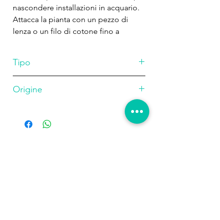
nascondere installazioni in acquario.
Attacca la pianta con un pezzo di
lenza o un filo di cotone fino a
quando non ha preso piede
sull'arredamento. Se la sua crescita
Tipo
diventa troppo rigogliosa si può
potare con le forbici. Negli acquari di
muschio
Origine
allevamento Taxiphyllum barbieri è un
meraviglioso nascondiglio per i
Asia
giovani pesci.
",Tasso di crescita,Medio,Fabbisogno
Luce,Basso,CO2,Bassa,,,,,,,,,"Tropica
Prodotti
correlati