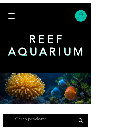
REEF
REEF
AQUARIUM
AQUARIUM