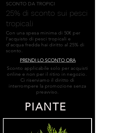
SCONTO DA TROPICI
25% di sconto sui pesci
tropicali
Con una spesa minima di 50€ per
l’acquisto di pesci tropicali e
d’acqua fredda hai diritto al 25% di
sconto.
PRENDI LO SCONTO ORA
Sconto applicabile solo per acquisti
online e non per il ritiro in negozio.
Ci riserviamo il diritto di
interrompere la promozione senza
preavviso.
PIANTE