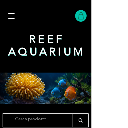
REEF
REEF
AQUARIUM
AQUARIUM